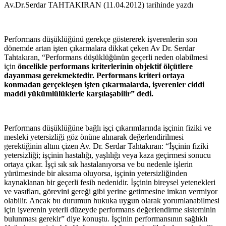
Av.Dr.Serdar TAHTAKIRAN (11.04.2012) tarihinde yazdı
Performans düşüklüğünü gerekçe göstererek işverenlerin son
dönemde artan işten çıkarmalara dikkat çeken Av Dr. Serdar
Tahtakıran, “Performans düşüklüğünün geçerli neden olabilmesi
için
öncelikle performans kriterlerinin objektif ölçütlere
dayanması gerekmektedir. Performans kriteri ortaya
konmadan gerçekleşen işten çıkarmalarda, işverenler ciddi
maddi yükümlülüklerle karşılaşabilir” dedi.
Performans düşüklüğüne bağlı işçi çıkarımlarında işçinin fiziki ve
mesleki yetersizliği göz önüne alınarak değerlendirilmesi
gerektiğinin altını çizen Av. Dr. Serdar Tahtakıran: “İşçinin fiziki
yetersizliği; işçinin hastalığı, yaşlılığı veya kaza geçirmesi sonucu
ortaya çıkar. İşçi sık sık hastalanıyorsa ve bu nedenle işlerin
yürümesinde bir aksama oluyorsa, işçinin yetersizliğinden
kaynaklanan bir geçerli fesih nedenidir. İşçinin bireysel yetenekleri
ve vasıfları, görevini gereği gibi yerine getirmesine imkan vermiyor
olabilir. Ancak bu durumun hukuka uygun olarak yorumlanabilmesi
için işverenin yeterli düzeyde performans değerlendirme sisteminin
bulunması gerekir” diye konuştu. İşçinin performansının sağlıklı