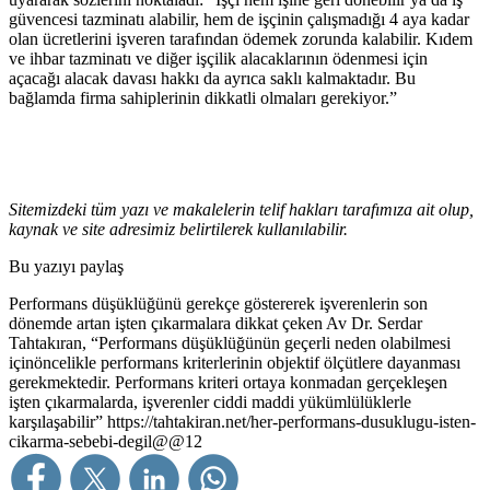
güvencesi tazminatı alabilir, hem de işçinin çalışmadığı 4 aya kadar
olan ücretlerini işveren tarafından ödemek zorunda kalabilir. Kıdem
ve ihbar tazminatı ve diğer işçilik alacaklarının ödenmesi için
açacağı alacak davası hakkı da ayrıca saklı kalmaktadır. Bu
bağlamda firma sahiplerinin dikkatli olmaları gerekiyor.”
Sitemizdeki tüm yazı ve makalelerin telif hakları tarafımıza ait olup,
kaynak ve site adresimiz belirtilerek kullanılabilir.
Bu yazıyı paylaş
Performans düşüklüğünü gerekçe göstererek işverenlerin son
dönemde artan işten çıkarmalara dikkat çeken Av Dr. Serdar
Tahtakıran, “Performans düşüklüğünün geçerli neden olabilmesi
içinöncelikle performans kriterlerinin objektif ölçütlere dayanması
gerekmektedir. Performans kriteri ortaya konmadan gerçekleşen
işten çıkarmalarda, işverenler ciddi maddi yükümlülüklerle
karşılaşabilir”
https://tahtakiran.net/her-performans-dusuklugu-isten-
cikarma-sebebi-degil@@12