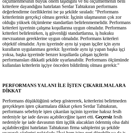
ölçümlenmesinin büyük önem taşıdığını ve bu ölçümlemenin belli
kriterlere dayandığını hatırlatan Serdar Tahtakıran performans
değerlendirme özelliklerini ise şu şekilde sıraladı: “Performans
kriterlerinin gerçekçi olması gerekir. İşçinin ulaşmasının çok zor
olduğu yüksek ölçümleme standartları belirlenmemelidir. Performans
kriterleri işyerinin çalışma koşullarına uygun olmalıdır. Performans
kriterleri belirlenirken, iş güvenliği standartlarına, iş hukuku
mevzuatının gereklerine uygun olmalıdır. Performans kriterleri
objektif olmalıdır. Aynı işyerinde aynı işi yapan işçiler için aynı
kuralların uygulanması gerekir. İşyerinde aynı işi yapan başka işçi
yoksa, başka işyerinde benzer koşullarda çalışan işçilerin
performansları dikkatli şekilde uyarlanabilir. Performans ölçümünde
kullanılan kriterlerin işçiye önceden bildirilmiş olması gerekir.”
PERFORMANS YALANI İLE İŞTEN ÇIKARILMALARA
DİKKAT
Performans düşüklüğünü sebep göstererek, kriterlerini belirtmeden
gerçekleşen işten çıkarmalara dikkat çeken Serdar Tahtakıran,
performans sebebiyle işten çıkarılan işçinin işyerine haksız fesih
nedeniyle işe iade davası açabileceğine işaret etti.
Geçersiz
fesih
nedeniyle işe iade davasının tüm işçilik alacakları ödenmiş olsa dahi
açılabileceğini hatırlatan Tahtakıran firma sahiplerini şu şekilde
uyararak sözlerini noktaladı: “İşçi hem işine geri dönebilir ya da iş