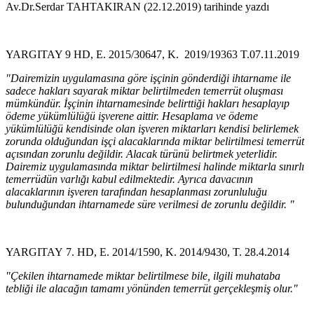
Av.Dr.Serdar TAHTAKIRAN (22.12.2019) tarihinde yazdı
YARGITAY 9 HD, E. 2015/30647, K. 2019/19363 T.07.11.2019​
"Dairemizin uygulamasına göre işçinin gönderdiği ihtarname ile
sadece hakları sayarak miktar belirtilmeden temerrüt oluşması
mümkündür. İşçinin ihtarnamesinde belirttiği hakları hesaplayıp
ödeme yükümlülüğü işverene aittir. Hesaplama ve ödeme
yükümlülüğü kendisinde olan işveren miktarları kendisi belirlemek
zorunda olduğundan işçi alacaklarında miktar belirtilmesi temerrüt
açısından zorunlu değildir. Alacak türünü belirtmek yeterlidir.
Dairemiz uygulamasında miktar belirtilmesi halinde miktarla sınırlı
temerrüdün varlığı kabul edilmektedir. Ayrıca davacının
alacaklarının işveren tarafından hesaplanması zorunluluğu
bulunduğundan ihtarnamede süre verilmesi de zorunlu değildir. "
YARGITAY 7. HD, E. 2014/1590, K. 2014/9430, T. 28.4.2014
"Çekilen ihtarnamede miktar belirtilmese bile, ilgili muhataba
tebliği ile alacağın tamamı yönünden temerrüt gerçekleşmiş olur."