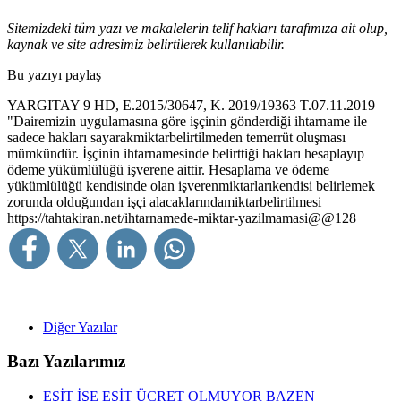
Sitemizdeki tüm yazı ve makalelerin telif hakları tarafımıza ait olup,
kaynak ve site adresimiz belirtilerek kullanılabilir.
Bu yazıyı paylaş
YARGITAY 9 HD, E.2015/30647, K. 2019/19363 T.07.11.2019​
"Dairemizin uygulamasına göre işçinin gönderdiği ihtarname ile
sadece hakları sayarakmiktarbelirtilmeden temerrüt oluşması
mümkündür. İşçinin ihtarnamesinde belirttiği hakları hesaplayıp
ödeme yükümlülüğü işverene aittir. Hesaplama ve ödeme
yükümlülüğü kendisinde olan işverenmiktarlarıkendisi belirlemek
zorunda olduğundan işçi alacaklarındamiktarbelirtilmesi
https://tahtakiran.net/ihtarnamede-miktar-yazilmamasi@@128
Diğer Yazılar
Bazı Yazılarımız
EŞİT İŞE EŞİT ÜCRET OLMUYOR BAZEN