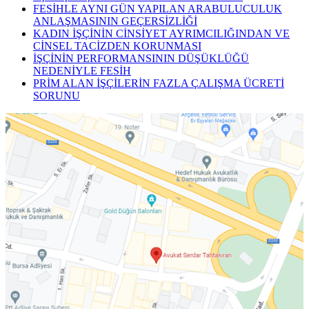
FESİHLE AYNI GÜN YAPILAN ARABULUCULUK
ANLAŞMASININ GEÇERSİZLİĞİ
KADIN İŞÇİNİN CİNSİYET AYRIMCILIĞINDAN VE
CİNSEL TACİZDEN KORUNMASI
İŞÇİNİN PERFORMANSININ DÜŞÜKLÜĞÜ
NEDENİYLE FESİH
PRİM ALAN İŞÇİLERİN FAZLA ÇALIŞMA ÜCRETİ
SORUNU