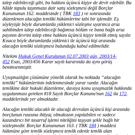
talep edebileceği gibi, bu hakkını üçüncü kişiye de devir edebilir. Bu
hâlde tapulu taşınmaza dair satış sözleşmesi değil Borçlar
Kanununun 162. maddesinde ( TBK
183
) ve sonrasında
düzenlenen alacağın temliki hükümlerine tabi bir işlemdir. Eş
söyleyişle böyle durumlarda yüklenici sözleşme uyarınca arsa
sahibinden talep edebileceği bağımsız bölüm ve buna bağlı arsa
payının devrini talep etme hakkını üçüncü kişiye temlik etmiş sayılır.
Kısaca böyle durumlarda yüklenici ile üçüncü kişi arasında
alacağın temliki sözleşmesi bulunduğu kabul edilmelidir.
Nitekim
Hukuk Genel Kurulunun 02.07.2003 gün, 2003/14-
452
Esas, 2003/456 Karar sayılı kararında da aynı görüş
benimsenmiştir.
Uyuşmazlığın çözümüne yönelik olarak bu noktada “alacağın
temliki” hükümlerinin irdelenmesinde yarar vardır. Alacağın
temlikine dair hukuki düzenleme, davaya konu uyuşmazlık hakkında
uygulanması gereken 818 Sayılı Borçlar Kanunu'nun
162
ila
172
.
maddelerinde yer almaktadır.
Alacağın temliki alacaklı ile alacağı devralan üçüncü kişi arasında
borçlunun rızasına ihtiyaç olmaksızın yapılabilen ve sadece
kazandırıcı bir tasarruf işlemi niteliğini taşıyan şekle bağlı bir
sözleşmedir. Borçlar Kanununun 163. ( TBK
184
) maddesi
hükmüne göre temlik sözleşmesi temlik edenle temlik alan