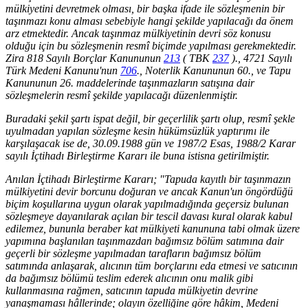
mülkiyetini devretmek olması, bir başka ifade ile sözleşmenin bir
taşınmazı konu alması sebebiyle hangi şekilde yapılacağı da önem
arz etmektedir. Ancak taşınmaz mülkiyetinin devri söz konusu
olduğu için bu sözleşmenin resmî biçimde yapılması gerekmektedir.
Zira 818 Sayılı Borçlar Kanununun
213
( TBK
237
)., 4721 Sayılı
Türk Medeni Kanunu'nun
706
., Noterlik Kanununun 60., ve Tapu
Kanununun 26. maddelerinde taşınmazların satışına dair
sözleşmelerin resmî şekilde yapılacağı düzenlenmiştir.
Buradaki şekil şartı ispat değil, bir geçerlilik şartı olup, resmî şekle
uyulmadan yapılan sözleşme kesin hükümsüzlük yaptırımı ile
karşılaşacak ise de, 30.09.1988 gün ve 1987/2 Esas, 1988/2 Karar
sayılı İçtihadı Birleştirme Kararı ile buna istisna getirilmiştir.
Anılan İçtihadı Birleştirme Kararı; "Tapuda kayıtlı bir taşınmazın
mülkiyetini devir borcunu doğuran ve ancak Kanun'un öngördüğü
biçim koşullarına uygun olarak yapılmadığında geçersiz bulunan
sözleşmeye dayanılarak açılan bir tescil davası kural olarak kabul
edilemez, bununla beraber kat mülkiyeti kanununa tabi olmak üzere
yapımına başlanılan taşınmazdan bağımsız bölüm satımına dair
geçerli bir sözleşme yapılmadan tarafların bağımsız bölüm
satımında anlaşarak, alıcının tüm borçlarını eda etmesi ve satıcının
da bağımsız bölümü teslim ederek alıcının onu malik gibi
kullanmasına rağmen, satıcının tapuda mülkiyetin devrine
yanaşmaması hâllerinde; olayın özelliğine göre hâkim, Medeni