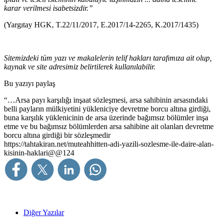
karar verilmesi isabetsizdir.”
(Yargıtay HGK, T.22/11/2017, E.2017/14-2265, K.2017/1435)
Sitemizdeki tüm yazı ve makalelerin telif hakları tarafımıza ait olup,
kaynak ve site adresimiz belirtilerek kullanılabilir.
Bu yazıyı paylaş
“…Arsa payı karşılığı inşaat sözleşmesi, arsa sahibinin arsasındaki
belli payların mülkiyetini yükleniciye devretme borcu altına girdiği,
buna karşılık yüklenicinin de arsa üzerinde bağımsız bölümler inşa
etme ve bu bağımsız bölümlerden arsa sahibine ait olanları devretme
borcu altına girdiği bir sözleşmedir
https://tahtakiran.net/muteahhitten-adi-yazili-sozlesme-ile-daire-alan-
kisinin-haklari@@124
Diğer Yazılar