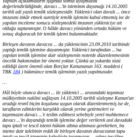
Yapılan açıklamaların ışığında somut uyuşmazlık
değerlendirildiğinde, davacı ...'in isteminin dayanağı 14.10.2005
tarihli adi yazılı temlik sözleşmesidir. Yüklenici olan davalı ... önce
imzasını inkâr etmek suretiyle temlik işlemini kabul etmemiş ise de
yapılan inceleme sonucu sözleşmedeki imzanın yükleniciye ait
olduğu saptanmıştır. O hâlde davacı yönünden ortada hüküm ve
sonuç doğuracak bir temlik işlemi bulunmaktadır.
Birleşen davanın davacısı ... da yüklenicinin 23.09.2010 tarihinde
yaptığı temlik işlemine dayanmıştır. Yüklenici tarafından ...'na
yapılan temlik işlemine dair sözleşmenin noterde düzenlenmesinin
öncelik bakımından bir önemi yoktur. Çünkü az yukarda sözü
edildiği üzere önemli olan Borçlar Kanununun 163. maddesi (
TBK
184
) hükmünce temlik işleminin yazılı yapılmasıdır.
…
Hâl böyle olunca davacı ... ile yüklenici ... arasındaki taşınmaz
mülkiyetinin naklini sağlayan 14.10.2005 tarihli sözleşme Kanun'un
aradığı resmî biçim koşuluna uygun olarak düzenlenmemiş ise de,
tarafların edimlerini karşılıklı olarak yerine getirmeleri ve
taşınmazın davacı ...'e teslim edilmesi sebebiyle yerel mahkemece
davacı ...'in dayandığı temlik işlemine değer verilerek asıl davadaki
tapu iptali ve tescil istemi hüküm altına alınması gerekirken, bu
isteme dair talebinin reddi ile birleşen davanın davacısının tapu
iptali ve tescil isteminin kabulüyle taşınmazın ... adına tesciline