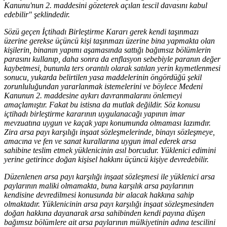
Kanunu'nun 2. maddesini gözeterek açılan tescil davasını kabul
edebilir" şeklindedir.
Sözü geçen İçtihadı Birleştirme Kararı gerek kendi taşınmazı
üzerine gerekse üçüncü kişi taşınmazı üzerine bina yapmakta olan
kişilerin, binanın yapımı aşamasında sattığı bağımsız bölümlerin
parasını kullanıp, daha sonra da enflasyon sebebiyle paranın değer
kaybetmesi, bununla ters orantılı olarak satılan yerin kıymetlenmesi
sonucu, yukarda belirtilen yasa maddelerinin öngördüğü şekil
zorunluluğundan yararlanmak istemelerini ve böylece Medeni
Kanunun 2. maddesine aykırı davranmalarını önlemeyi
amaçlamıştır. Fakat bu istisna da mutlak değildir. Söz konusu
içtihadı birleştirme kararının uygulanacağı yapının imar
mevzuatına uygun ve kaçak yapı konumunda olmaması lazımdır.
Zira arsa payı karşılığı inşaat sözleşmelerinde, binayı sözleşmeye,
amacına ve fen ve sanat kurallarına uygun imal ederek arsa
sahibine teslim etmek yüklenicinin asıl borcudur. Yüklenici edimini
yerine getirince doğan kişisel hakkını üçüncü kişiye devredebilir.
Düzenlenen arsa payı karşılığı inşaat sözleşmesi ile yüklenici arsa
paylarının maliki olmamakta, buna karşılık arsa paylarının
kendisine devredilmesi konusunda bir alacak hakkına sahip
olmaktadır. Yüklenicinin arsa payı karşılığı inşaat sözleşmesinden
doğan hakkına dayanarak arsa sahibinden kendi payına düşen
bağımsız bölümlere ait arsa paylarının mülkiyetinin adına tescilini