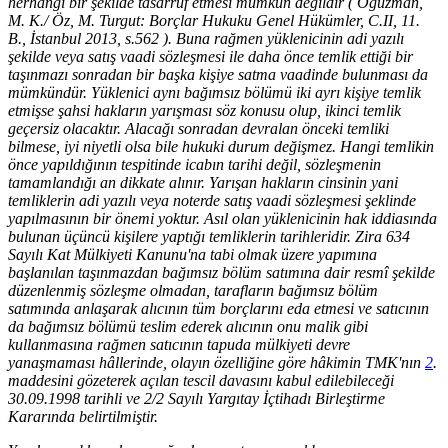
herhangi bir şekilde tasarruf etmesi mümkün değildir ( Oğuzman,
M. K./ Öz, M. Turgut: Borçlar Hukuku Genel Hükümler, C.II, 11.
B., İstanbul 2013, s.562 ). Buna rağmen yüklenicinin adi yazılı
şekilde veya satış vaadi sözleşmesi ile daha önce temlik ettiği bir
taşınmazı sonradan bir başka kişiye satma vaadinde bulunması da
mümkündür. Yüklenici aynı bağımsız bölümü iki ayrı kişiye temlik
etmişse şahsi hakların yarışması söz konusu olup, ikinci temlik
geçersiz olacaktır. Alacağı sonradan devralan önceki temliki
bilmese, iyi niyetli olsa bile hukuki durum değişmez. Hangi temlikin
önce yapıldığının tespitinde icabın tarihi değil, sözleşmenin
tamamlandığı an dikkate alınır. Yarışan hakların cinsinin yani
temliklerin adi yazılı veya noterde satış vaadi sözleşmesi şeklinde
yapılmasının bir önemi yoktur. Asıl olan yüklenicinin hak iddiasında
bulunan üçüncü kişilere yaptığı temliklerin tarihleridir. Zira 634
Sayılı Kat Mülkiyeti Kanunu'na tabi olmak üzere yapımına
başlanılan taşınmazdan bağımsız bölüm satımına dair resmî şekilde
düzenlenmiş sözleşme olmadan, tarafların bağımsız bölüm
satımında anlaşarak alıcının tüm borçlarını eda etmesi ve satıcının
da bağımsız bölümü teslim ederek alıcının onu malik gibi
kullanmasına rağmen satıcının tapuda mülkiyeti devre
yanaşmaması hâllerinde, olayın özelliğine göre hâkimin TMK'nın
2
.
maddesini gözeterek açılan tescil davasını kabul edilebileceği
30.09.1998 tarihli ve 2/2 Sayılı Yargıtay İçtihadı Birleştirme
Kararında belirtilmiştir.