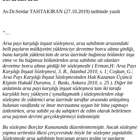
Av.Dr.Serdar TAHTAKIRAN (27.10.2019) tarihinde yazdı
“…
Arsa payı karşılığı inşaat sözleşmesi, arsa sahibinin arsasındaki
belli payların mülkiyetini yükleniciye devretme borcu altına girdiği,
buna karşılık yüklenicinin de arsa üzerinde bağımsız bölümler inşa
etme ve bu bağımsız bölümlerden arsa sahibine ait olanları
devretme borcu altına girdiği bir sözleşmedir ( Erman,H: Arsa Payı
Karşılığı İnşaat Sözleşmesi, 3. B., İstanbul 2010, s. 1; Coşkun, G.:
Arsa Payı Karşılığı İnşaat Sözleşmesinden Hak Kazanan Üçüncü
Kişinin Hukukî Durumu, 1. Baskı, Ankara 2010, s. 25 ). Diğer bir
anlatımla arsa payı karşılığı inşaat sözleşmesi tam iki tarafa
karşılıklı borç yükleyen ( synallagmatik ) sözleşmelerden olup
sözleşme ile yüklenici arsa üzerinde taraflar arasında anlaşılmış
bulunan vasıflarda ve imar mevzuatına uygun bir bina yapmayı
üstlenirken, arsa sahibi ya da sahipleri de edim olarak belirlenen
arsa payının devrini gerçekleştirmeyi üstlenmiştir.
Bu sözleşme Borçlar Kanununda düzenlenmemiştir. Ancak sözleşme
yapma serbestisi ilkesi çerçevesinde böyle bir sözleşme yapılabilir.
Sözleşmede arsa sahibinin borcunun arsayı teslim ve payların