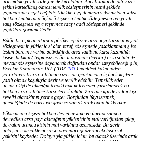
arasındaki yazılı sözleşme ile kurulabilir. Ancak kanunda adi yazılı
şeklin kastedilmiş olması temlik sözleşmesinin resmî şekilde
yapılmasına engel değildir. Nitekim uygulamada yükleniciden şahsi
hakkını temlik alan üçüncü kişilerin temlik sözleşmesini adi yazılı
satış sözleşmesi veya taşınmaz satış vaadi sözleşmesi şeklinde
yaptıkları görülmektedir.
Bütün bu açıklamalardan görüleceği üzere arsa payı karşılığı inşaat
sözleşmesinin yüklenicisi olan taraf, sözleşmede yasaklanmamış ise
teslim borcunu yerine getirdiğinde arsa sahibine karşı kazandığı
kişisel hakkını ( bağımsız bölüm tapusunun devrini ) arsa sahibi ile
mevcut sözleşmesine dayanarak doğrudan ondan isteyebileceği gibi,
Borçlar Kanununun 162. ( TBK
183
) maddesi hükmünden
yararlanarak arsa sahibinin rızası da gerekmeden üçüncü kişilere
yazılı olmak koşuluyla devir ve temlik edebilir. Temellük eden
üçüncü kişi de alacağın temliki hükümlerinden yararlanarak bu
hakkını arsa sahibine karşı ileri sürebilir. Zira alacağı devralan kişi
evvelki alacaklının yerine geçer. Borçludan ifayı istemek,
gerektiğinde de borçluyu ifaya zorlamak artık onun hakkı olur.
Yüklenicinin kişisel hakkını devretmesinin en önemli sonucu
devredilen arsa payı alacağının yüklenicinin mal varlığından çıkıp,
devralan üçüncü kişinin mal varlığına geçmesidir. Bu devir
anlaşması ile yüklenici arsa payı alacağı üzerindeki tasarruf
yetkisini kaybeder. Dolayısıyla yüklenicinin bu alacak üzerinde artık