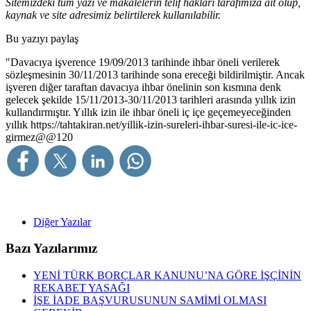
Sitemizdeki tüm yazı ve makalelerin telif hakları tarafımıza ait olup,
kaynak ve site adresimiz belirtilerek kullanılabilir.
Bu yazıyı paylaş
"Davacıya işverence 19/09/2013 tarihinde ihbar öneli verilerek
sözleşmesinin 30/11/2013 tarihinde sona ereceği bildirilmiştir. Ancak
işveren diğer taraftan davacıya ihbar önelinin son kısmına denk
gelecek şekilde 15/11/2013-30/11/2013 tarihleri arasında yıllık izin
kullandırmıştır. Yıllık izin ile ihbar öneli iç içe geçemeyeceğinden
yıllık
https://tahtakiran.net/yillik-izin-sureleri-ihbar-suresi-ile-ic-ice-
girmez@@120
Diğer Yazılar
Bazı Yazılarımız
YENİ TÜRK BORÇLAR KANUNU’NA GÖRE İŞÇİNİN
REKABET YASAĞI
İŞE İADE BAŞVURUSUNUN SAMİMİ OLMASI