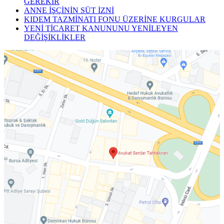
GEREKİR
ANNE İŞÇİNİN SÜT İZNİ
KIDEM TAZMİNATI FONU ÜZERİNE KURGULAR
YENİ TİCARET KANUNUNU YENİLEYEN
DEĞİŞİKLİKLER