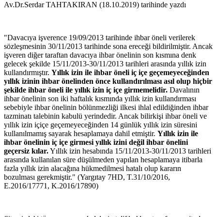
Av.Dr.Serdar TAHTAKIRAN (18.10.2019) tarihinde yazdı
"Davacıya işverence 19/09/2013 tarihinde ihbar öneli verilerek
sözleşmesinin 30/11/2013 tarihinde sona ereceği bildirilmiştir. Ancak
işveren diğer taraftan davacıya ihbar önelinin son kısmına denk
gelecek şekilde 15/11/2013-30/11/2013 tarihleri arasında yıllık izin
kullandırmıştır.
Yıllık izin ile ihbar öneli iç içe geçemeyeceğinden
yıllık izinin ihbar önelinden önce kullandırılması asıl olup hiçbir
şekilde ihbar öneli ile yıllık izin iç içe girmemelidir.
Davalının
ihbar önelinin son iki haftalık kısmında yıllık izin kullandırması
sebebiyle ihbar önelinin bölünmezliği ilkesi ihlal edildiğinden ihbar
tazminatı talebinin kabulü yerindedir. Ancak bilirkişi ihbar öneli ve
yıllık izin içiçe geçemeyeceğinden 14 günlük yıllık izin süresini
kullanılmamış sayarak hesaplamaya dahil etmiştir.
Yıllık izin ile
ihbar önelinin iç içe girmesi yıllık izini değil ihbar önelini
geçersiz kılar.
Yıllık izin hesabında 15/11/2013-30/11/2013 tarihleri
arasında kullanılan süre düşülmeden yapılan hesaplamaya itibarla
fazla yıllık izin alacağına hükmedilmesi hatalı olup kararın
bozulması gerekmiştir." (Yargıtay 7HD, T.31/10/2016,
E.2016/17771, K.2016/17890)