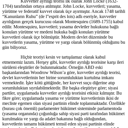
Kuvvetler ayrılığı teorisi ilk olarak John Locke (1632-
1704) tarafından ortaya atılmıştır. John Locke, kuvvetleri; yasama,
yürütme ve federatif kuvvet olarak üçe ayırmıştır. Ancak 1748 tarihli
“Kanunların Ruhu” (de l”esprit des lois) adlı eseriyle, kuvvetler
ayrılığının gerçek kurucusu olarak Montesquieu (1689-1755) kabul
edilir. Montesquieu, kuvvetleri; yasama devletler hukukuna bağlı
konuları yürütme ve medeni hukuka bağlı konuları yürütme
kuvvetleri olarak üçe bölmüştür. Modern devlet düzeninde bu
kuvvetlerin yasama, yürütme ve yargı olarak bölünmüş olduğunu bu
gün biliyoruz.
Hiçbir teoriyi kesin ve tartışılamaz olarak kabul
etmememiz lazım. Herşey gibi, kuvvetler ayrılığı teorisine karşı ileri
sürüleni eleştiriler de bulunmaktadır. Örneğin ABD eski
başkanlarından Woodrow Wilson’a göre, kuvvetler ayrılığı teorisi,
devlet kuvvetlerinin her birine sorumluluktan kurtulma imkanı
vermektedir. İşler kötü gittiğinde, her kuvvet suçu diğerine atıp
sorumluluktan sıyrılabilmektedir. Bir başka eleştiriye göre; siyasi
partiler, uygulamada kuvvetler ayrılığı teorisini etkisiz kılmıştır. Bu
fikre göre; uygulamada yasama ve yürütme kuvvetlerinin ikisi de
mecliste egemen olan siyasi partinin elinde toplanmaktadır. Özellikle
(burası çok önemli) parlamenter hükümet sisteminde parlamentoda
(yasama organında) çoğunluğa sahip siyasi parti tarafından hükümet
kurulmakta ve yargı da adalet bakanına bağlı olduğundan,
kuvvetlerin tamamı hükümeti temsil eden siyasi partinin elinde