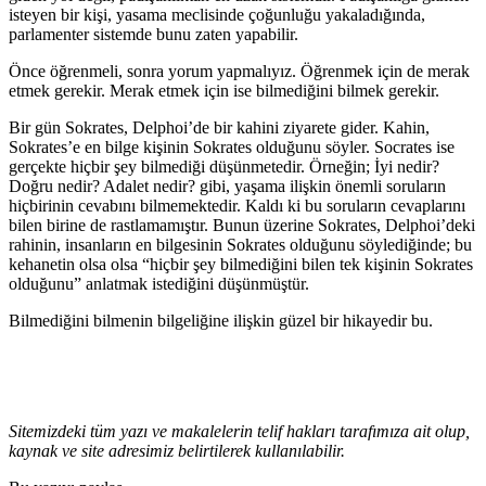
isteyen bir kişi, yasama meclisinde çoğunluğu yakaladığında,
parlamenter sistemde bunu zaten yapabilir.
Önce öğrenmeli, sonra yorum yapmalıyız. Öğrenmek için de merak
etmek gerekir. Merak etmek için ise bilmediğini bilmek gerekir.
Bir gün Sokrates, Delphoi’de bir kahini ziyarete gider. Kahin,
Sokrates’e en bilge kişinin Sokrates olduğunu söyler. Socrates ise
gerçekte hiçbir şey bilmediği düşünmetedir. Örneğin; İyi nedir?
Doğru nedir? Adalet nedir? gibi, yaşama ilişkin önemli soruların
hiçbirinin cevabını bilmemektedir. Kaldı ki bu soruların cevaplarını
bilen birine de rastlamamıştır. Bunun üzerine Sokrates, Delphoi’deki
rahinin, insanların en bilgesinin Sokrates olduğunu söylediğinde; bu
kehanetin olsa olsa “hiçbir şey bilmediğini bilen tek kişinin Sokrates
olduğunu” anlatmak istediğini düşünmüştür.
Bilmediğini bilmenin bilgeliğine ilişkin güzel bir hikayedir bu.
Sitemizdeki tüm yazı ve makalelerin telif hakları tarafımıza ait olup,
kaynak ve site adresimiz belirtilerek kullanılabilir.