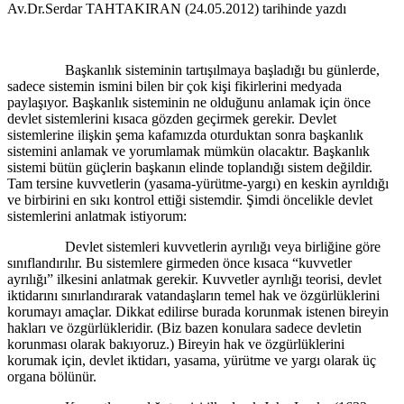
Av.Dr.Serdar TAHTAKIRAN (24.05.2012) tarihinde yazdı
Başkanlık sisteminin tartışılmaya başladığı bu günlerde,
sadece sistemin ismini bilen bir çok kişi fikirlerini medyada
paylaşıyor. Başkanlık sisteminin ne olduğunu anlamak için önce
devlet sistemlerini kısaca gözden geçirmek gerekir. Devlet
sistemlerine ilişkin şema kafamızda oturduktan sonra başkanlık
sistemini anlamak ve yorumlamak mümkün olacaktır. Başkanlık
sistemi bütün güçlerin başkanın elinde toplandığı sistem değildir.
Tam tersine kuvvetlerin (yasama-yürütme-yargı) en keskin ayrıldığı
ve birbirini en sıkı kontrol ettiği sistemdir. Şimdi öncelikle devlet
sistemlerini anlatmak istiyorum:
Devlet sistemleri kuvvetlerin ayrılığı veya birliğine göre
sınıflandırılır. Bu sistemlere girmeden önce kısaca “kuvvetler
ayrılığı” ilkesini anlatmak gerekir. Kuvvetler ayrılığı teorisi, devlet
iktidarını sınırlandırarak vatandaşların temel hak ve özgürlüklerini
korumayı amaçlar. Dikkat edilirse burada korunmak istenen bireyin
hakları ve özgürlükleridir. (Biz bazen konulara sadece devletin
korunması olarak bakıyoruz.) Bireyin hak ve özgürlüklerini
korumak için, devlet iktidarı, yasama, yürütme ve yargı olarak üç
organa bölünür.