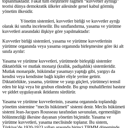
toplanmaktadır. Fakat tüm eleştirilere rağmen “kuvvetler ayrılığı”
teorisi dünya demokratik ülkeler ailesinde genel kabul görmüş
yönetim ilkesidir.
Yönetim sistemleri, kuvvetler birliği ve kuvvetler ayrığı
olarak iki sınıfta inceleneilir. Bu sınıflandırma, yasama ve yürütme
kuvvetleri arasındaki ilişkiye göre yapılmaktadır:
Kuvvetler birliği sistemleri, yasama ve yürütme kuvvetlerinin
yürütme organında veya yasama organında birleşmesine göre iki alt
sınıfa ayrılır:
Yasama ve yürütme kuvvetleri, yürütmede birleştiği sistemler
diktatörlük ve mutlak monarşi (krallık, padişahlık) sistemleridir.
Mutlak monarşide, hükümdar yasamayı yaptığı gibi, yargıyı da
kendisi veya kendisine bağlı kişiler eliyle yerine getirir.
Diktatörlükte, yasama, yürütme ve yargı güçleri, yürütmeyi temsil
eden bir kişi veya bir grubun elindedir. Bu grup muhaliflerini bastırır
ve şiddet uygulayarak iktidarını sürdürür.
Yasama ve yürütme kuvvetlerinin, yasama organında toplandığı
yönetim sistemine “meclis hükümeti” sistemi denir. Meclis hükümeti
sistemi Jean-Jacques Rousseau tarafından savunulan, egemenliğin
bölünmezliği ilkesine dayanan yönetim biçimidir. Yasama ve
yürütme kuvvetleri, yasama meclisinde toplanır. Bu sistem,
Türkiye’de 1920-1923 yılları arasında birinci TBMM döneminde