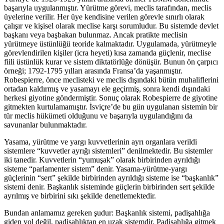
başarıyla uygulanmıştır. Yürütme görevi, meclis tarafından, meclis
üyelerine verilir. Her üye kendisine verilen görevle sınırlı olarak
çalışır ve kişisel olarak meclise karşı sorumludur. Bu sistemde devlet
başkanı veya başbakan bulunmaz. Ancak pratikte meclisin
yürütmeye üstünlüğü teoride kalmaktadır. Uygulamada, yürütmeyle
görevlendirilen kişiler (icra heyeti) kısa zamanda güçlenir, meclise
fiili üstünlük kurar ve sistem diktatörlüğe dönüşür. Bunun ön çarpıcı
örneği; 1792-1795 yılları arasında Fransa’da yaşanmıştır.
Robespierre, önce meclisteki ve meclis dışındaki bütün muhaliflerini
ortadan kaldırmış ve yasamayı ele geçirmiş, sonra kendi dışındaki
herkesi giyotine göndermiştir. Sonuç olarak Robespierre de giyotine
gitmekten kurtulamamıştır. İsviçre’de bu gün uygulanan sistemin bir
tür meclis hükümeti olduğunu ve başarıyla uygulandığını da
savunanlar bulunmaktadır.
Yasama, yürütme ve yargı kuvvetlerinin ayrı organlara verildi
sistemlere “kuvvetler ayrığı sistemleri” denilmektedir. Bu sistemler
iki tanedir. Kuvvetlerin “yumuşak” olarak birbirinden ayrıldığı
sisteme “parlamenter sistem” denir. Yasama-yürütme-yargı
güçlerinin “sert” şekilde birbirinden ayrıldığı sisteme ise “başkanlık”
sistemi denir. Başkanlık sisteminde güçlerin birbirinden sert şekilde
ayrılmış ve birbirini sıkı şekilde denetlemektedir.
Bundan anlamamız gereken şudur: Başkanlık sistemi, padişahlığa
giden yol değil, padişahlıktan en uzak sistemdir. Padişahlığa gitmek