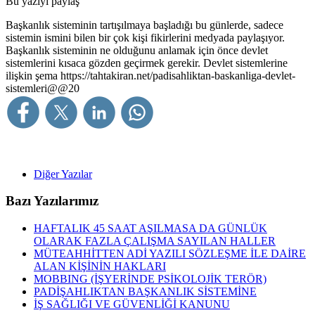
Bu yazıyı paylaş
Başkanlık sisteminin tartışılmaya başladığı bu günlerde, sadece
sistemin ismini bilen bir çok kişi fikirlerini medyada paylaşıyor.
Başkanlık sisteminin ne olduğunu anlamak için önce devlet
sistemlerini kısaca gözden geçirmek gerekir. Devlet sistemlerine
ilişkin şema
https://tahtakiran.net/padisahliktan-baskanliga-devlet-
sistemleri@@20
Diğer Yazılar
Bazı Yazılarımız
HAFTALIK 45 SAAT AŞILMASA DA GÜNLÜK
OLARAK FAZLA ÇALIŞMA SAYILAN HALLER
MÜTEAHHİTTEN ADİ YAZILI SÖZLEŞME İLE DAİRE
ALAN KİŞİNİN HAKLARI
MOBBING (İŞYERİNDE PSİKOLOJİK TERÖR)
PADİŞAHLIKTAN BAŞKANLIK SİSTEMİNE
İŞ SAĞLIĞI VE GÜVENLİĞİ KANUNU